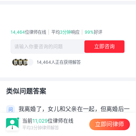
看完仍有疑问？直接在线咨询律师
14,464
位律师在线
|
平均
3分钟
响应
|
99%
好评
立即咨询
请输入你要咨询的问题
+1
14,464
人正在获得解答
类似问题答案
我离婚了，女儿和父亲在一起，但离婚后一
直和我住在一起。她爸爸现在结婚了，房子
当前
11,029
位律师在线
立即问律师
是婚前财产。如果父亲去世，妻子可以继承
全部答案
平均3分钟律师解答
房子的财产吗？