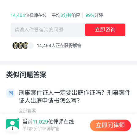
14,464
位律师在线
|
平均
3分钟
响应
|
99%
好评
立即咨询
请输入你要咨询的问题
+1
14,464
人正在获得解答
类似问题答案
刑事案件证人一定要出庭作证吗？刑事案件
证人出庭申请书怎么写？
全部答案
当前
11,029
位律师在线
立即问律师
申请证人出庭申请书怎么写？证人出庭作证
平均3分钟律师解答
申请时间有哪些要求？