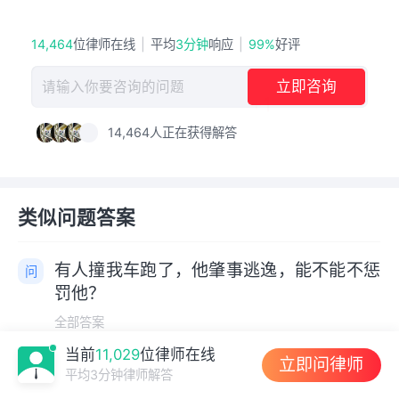
14,464
位律师在线
|
平均
3分钟
响应
|
99%
好评
立即咨询
请输入你要咨询的问题
+1
14,464
人正在获得解答
类似问题答案
有人撞我车跑了，他肇事逃逸，能不能不惩
罚他？
全部答案
当前
11,029
位律师在线
立即问律师
团伙盗窃罪量刑的标准是什么？
平均3分钟律师解答